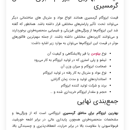
گرمسیری
قیمت ایزوگام گرمسیری همانند انواع مواد و متریال های ساختمانی دیگر
می‌تواند تحت تأثیر پارامترهای مختلفی قرار داشته باشد. همانطور که گفته
شد این ایزوگام‌ها از ویژگی‌های فیزیکی و شیمیایی منحصربه‌فردی برخوردارند
و می‌توانند کاربردهای مختلفی داشته باشند. از جمله مهم‌ترین فاکتورهای
موثر در قیمت این ایزوگام‌ها می‌توان به موارد زیر اشاره داشت:
نوع
بیتومن
یا قیر پالایشگاهی و کیفیت آن
تیشو و پلی استری که در تولید ایزوگام به کار می‌رود
ضخامت ایزوگام و میزان وزن آن
نوع مواد و متریال به کار رفته در تولید ایزوگام
استانداردهای تولید و مدت زمان گارانتی
برند و شرکت تولید کننده ایزوگام
حجم و مقدار ایزوگام خریداری شده و …
جمع‌بندی نهایی
بهترین ایزوگام برای مناطق گرمسیری
ایزوگامی است که از ویژگی‌ها و
مشخصات منحصربه‌فردی همچون پایداری عالی در برابر اشعه خورشید،
فرمولاسیونی با مقاومت بالا در برابر حرارت، انعطاف‌پذیری و چسبندگی بالا،