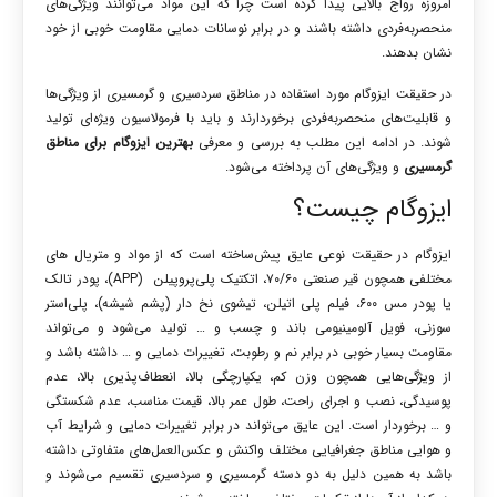
امروزه رواج بالایی پیدا کرده است چرا که این مواد می‌توانند ویژگی‌های
منحصربه‌فردی داشته باشند و در برابر نوسانات دمایی مقاومت خوبی از خود
نشان بدهند.
در حقیقت ایزوگام مورد استفاده در مناطق سردسیری و گرمسیری از ویژگی‌ها
و قابلیت‌های منحصربه‌فردی برخوردارند و باید با فرمولاسیون ویژه‌ای تولید
‌شوند. در ادامه این مطلب به بررسی و معرفی
بهترین ایزوگام برای مناطق
گرمسیری
و ویژگی‌های آن پرداخته می‌شود.
ایزوگام چیست؟
ایزوگام در حقیقت نوعی عایق پیش‌ساخته است که از مواد و متریال های
مختلفی همچون قیر صنعتی ۷۰/۶۰، اتکتیک پلی‌پروپیلن
(APP)، پودر تالک
یا پودر مس ۶۰۰، فیلم پلی‌ اتیلن، تیشوی نخ دار (پشم‌ شیشه)، پلی‌استر
سوزنی، فویل آلومینیومی باند و چسب و … تولید می‌شود و می‌تواند
مقاومت بسیار خوبی در برابر نم و رطوبت، تغییرات دمایی و … داشته باشد و
از ویژگی‌هایی همچون وزن کم، یکپارچگی بالا، انعطاف‌پذیری بالا، عدم
پوسیدگی، نصب و اجرای راحت، طول عمر بالا، قیمت مناسب، عدم شکستگی
و … برخوردار است. این عایق می‌تواند در برابر تغییرات دمایی و شرایط آب
و هوایی مناطق جغرافیایی مختلف واکنش و عکس‌العمل‌های متفاوتی داشته
باشد به همین دلیل به دو دسته گرمسیری و سردسیری تقسیم می‌شوند و