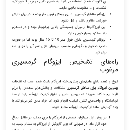
ای تقویت شده) استفاده می‌شود به همین دلیل در برابر تا خوردگی،
شکست و … مقاومت بالایی دارند.
ایزوگام مناطق گرمسیری دارای روکش فویل دار بوده تا در برابر تابش
خورشید مقاوم باشد و شل نشود.
این ایزوگام‌ها از میزان چسبندگی بالایی برخوردار بوده و در دماهای
بالا عملکرد بسیار خوبی دارند.
ایزوگام گرمسیری دارای طول عمر 10 تا 15 سال بوده اما در صورت
نصب صحیح و نگهداری مناسب می‌توان طول عمر آن را دو یا سه
برابر کرد.
راه‌های تشخیص ایزوگام گرمسیری
مرغوب
تنوع و تعدد بالای عایق‌های پیش‌ساخته ایزوگام باعث شده است که انتخاب
بهترین ایزوگام برای مناطق گرمسیری
مشکلات و چالش‌های متعددی را برای
افراد ایجاد کند. هرچند که بررسی علمی و دقیق کیفیت ایزوگام باید توسط
آزمایشگاه و واحدهای کنترل کیفیت انجام شود اما افراد عادی نیز می‌توانند با
چند آزمایش ساده از کیفیت ایزوگام مطلع شوند.
در روش اول می‌توان قسمتی از ایزوگام را برای مدتی در مقابل دماغ
خود قرار داد. در صورتی که بوی گازوئیل از ایزوگام به مشام رسید به