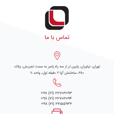
تماس با ما
تهران، نياوران، پایین تر از سه راه یاسر به سمت تجریش، پلاك
٢٥٠، ساختمان آوا ۲ ،طبقه اول، واحد ۱۱
+98 (21) 22703093
+98 (21) 22703094
+98 (21) 26155936