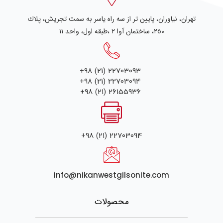
تهران، نياوران، پایین تر از سه راه یاسر به سمت تجریش، پلاك
٢٥٠، ساختمان آوا ۲ ،طبقه اول، واحد ۱۱
+98 (21) 22703093
+98 (21) 22703094
+98 (21) 26155936
+98 (21) 22703094
info@nikanwestgilsonite.com
محصولات