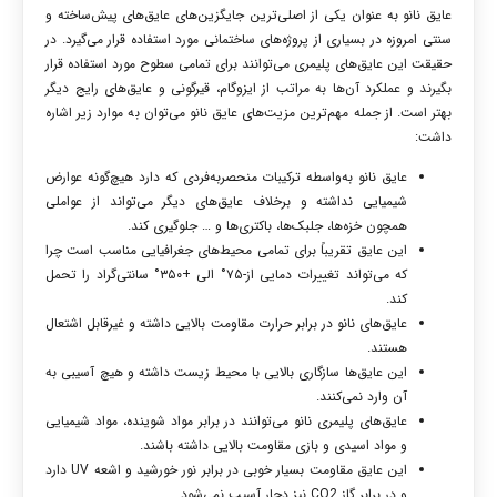
عایق نانو به عنوان یکی از اصلی‌ترین جایگزین‌های عایق‌های پیش‌ساخته و
سنتی امروزه در بسیاری از پروژه‌های ساختمانی مورد استفاده قرار می‌گیرد. در
حقیقت این عایق‌های پلیمری می‌توانند برای تمامی سطوح مورد استفاده قرار
بگیرند و عملکرد آن‌ها به مراتب از ایزوگام، قیرگونی و عایق‌های رایج دیگر
بهتر است. از جمله مهم‌ترین مزیت‌های عایق نانو می‌توان به موارد زیر اشاره
داشت:
عایق نانو به‌واسطه ترکیبات منحصربه‌فردی که دارد هیچ‌گونه عوارض
شیمیایی نداشته و برخلاف عایق‌های دیگر می‌تواند از عواملی
همچون خزه‌ها، جلبک‌ها، باکتری‌ها و … جلوگیری کند.
این عایق تقریباً برای تمامی محیط‌های جغرافیایی مناسب است چرا
که می‌تواند تغییرات دمایی از-۷۵
°
الی +۳۵۰
°
سانتی‌گراد را تحمل
کند.
عایق‌های نانو در برابر حرارت مقاومت بالایی داشته و غیرقابل اشتعال
هستند.
این عایق‌ها سازگاری بالایی با محیط زیست داشته و هیچ آسیبی به
آن وارد نمی‌کنند.
عایق‌های پلیمری نانو می‌توانند در برابر مواد شوینده، مواد شیمیایی
و مواد اسیدی و بازی مقاومت بالایی داشته باشند.
این عایق مقاومت بسیار خوبی در برابر نور خورشید و اشعه UV دارد
و در برابر گاز CO
2
نیز دچار آسیب نمی‌شود.