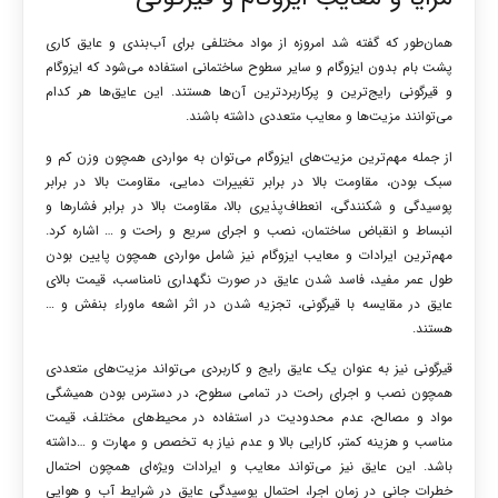
همان‌طور که گفته شد امروزه از مواد مختلفی برای آب‌بندی و عایق کاری
پشت بام بدون ایزوگام و سایر سطوح ساختمانی استفاده می‌شود که ایزوگام
و قیرگونی رایج‌ترین و پرکاربردترین آن‌ها هستند. این عایق‌ها هر کدام
می‌توانند مزیت‌ها و معایب متعددی داشته باشند.
از جمله مهم‌ترین مزیت‌های ایزوگام می‌توان به مواردی همچون وزن کم و
سبک بودن، مقاومت بالا در برابر تغییرات دمایی، مقاومت بالا در برابر
پوسیدگی و شکنندگی، انعطاف‌پذیری بالا، مقاومت بالا در برابر فشارها و
انبساط و انقباض ساختمان، نصب و اجرای سریع و راحت و … اشاره کرد.
مهم‌ترین ایرادات و معایب ایزوگام نیز شامل مواردی همچون پایین بودن
طول عمر مفید، فاسد شدن عایق در صورت نگهداری نامناسب، قیمت بالای
عایق در مقایسه با قیرگونی، تجزیه شدن در اثر اشعه ماوراء بنفش و …
هستند.
قیرگونی نیز به عنوان یک عایق رایج و کاربردی می‌تواند مزیت‌های متعددی
همچون نصب و اجرای راحت در تمامی سطوح، در دسترس بودن همیشگی
مواد و مصالح، عدم محدودیت در استفاده در محیط‌های مختلف، قیمت
مناسب و هزینه کمتر، کارایی بالا و عدم نیاز به تخصص و مهارت و …داشته
باشد. این عایق نیز می‌تواند معایب و ایرادات ویژه‌ای همچون احتمال
خطرات جانی در زمان اجرا، احتمال پوسیدگی عایق در شرایط آب و هوایی