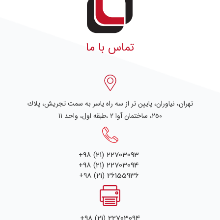
تماس با ما
تهران، نياوران، پایین تر از سه راه یاسر به سمت تجریش، پلاك
٢٥٠، ساختمان آوا ۲ ،طبقه اول، واحد ۱۱
+98 (21) 22703093
+98 (21) 22703094
+98 (21) 26155936
+98 (21) 22703094