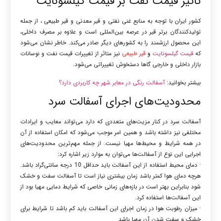
تاثیر قیمت نفت بر قیمت گیلسونایت
کشور ایران با توجه به منابع غنی نفتی و قیر معدنی و قیر طبیعی ، از جمله
تولیدکنندگان برتر قیر در عرصه بین‌المللی است و علاوه بر مصرف داخلی،
این محصول ارزشمند را به کشورهای دیگر صادر می‌کند. خاطر نشان می‌شود
که
قیمت گیلسونایت
و
قیر طبیعی
نیز متاثر از تغییرات قیمت نفت و نوسانات
بازار داخلی و خارجی گاها دستخوش تغییراتی می‌شود.
بیشتر بخوانید:
آسفالت رنگی در معابر شهر چه کاربردی دارد؟
محدودیت‌های اجرای آسفالت سرد
آسفالت سرد در کنار مزیت‌های متعددی که دارد می‌تواند معایب و ایرادات
مختلفی نیز داشته باشد و همین امر موجب می‌شود که امکان استفاده از آن
در همه شرایط و محیط‌ها مهیا نیست. از جمله مهم‌ترین محدودیت‌های
اجرایی این نوع از آسفالت‌ها می‌توان به موارد زیر اشاره کرد:
· دمای محیط استفاده از این آسفالت باید حداقل 10 درجه سانتی‌گراد باشد.
هرچه دمای هوا کمتر باشد زمان بیشتری نیاز است تا آسفالت سفت و خشک
شود بنابراین بهتر است در بازه‌های زمانی خاصی که شرایط دمایی مهیا بود از
این آسفالت‌ها استفاده کرد.
· میزان رطوبت هوا در زمان اجرای این آسفالت باید کم باشد تا شرایط برای
خشک و سفت شدن آن مهیا باشد