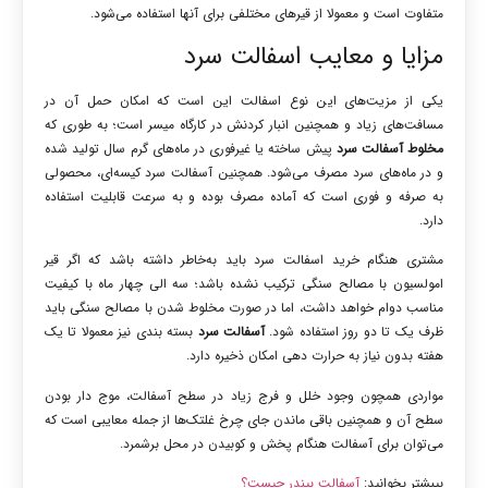
متفاوت است و معمولا از قیرهای مختلفی برای آنها استفاده می‌شود.
مزایا و معایب اسفالت سرد
یکی از مزیت‌های این نوع اسفالت این است که امکان حمل آن در
مسافت‌های زیاد و همچنین انبار کردنش در کارگاه میسر است؛ به طوری که
مخلوط آسفالت سرد
پیش ساخته یا غیرفوری در ماه‌های گرم سال تولید شده
و در ماه‌های سرد مصرف می‌شود. همچنین آسفالت سرد کیسه‌ای، محصولی
به صرفه و فوری است که آماده مصرف بوده و به سرعت قابلیت استفاده
دارد.
مشتری هنگام خرید اسفالت سرد باید به‌خاطر داشته باشد که اگر قیر
امولسیون با مصالح سنگی ترکیب نشده باشد؛ سه الی چهار ماه با کیفیت
مناسب دوام خواهد داشت، اما در صورت مخلوط شدن با مصالح سنگی باید
ظرف یک تا دو روز استفاده شود.
آسفالت سرد
بسته بندی نیز معمولا تا یک
هفته بدون نیاز به حرارت دهی امکان ذخیره دارد.
مواردی همچون وجود خلل و فرج زیاد در سطح آسفالت، موج دار بودن
سطح آن و همچنین باقی ماندن جای چرخ غلتک‌ها از جمله معایبی است که
می‌توان برای آسفالت هنگام پخش و کوبیدن در محل برشمرد.
بیبشتر بخوانید:
آسفالت بیندر چیست؟