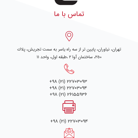
تماس با ما
تهران، نياوران، پایین تر از سه راه یاسر به سمت تجریش، پلاك
٢٥٠، ساختمان آوا ۲ ،طبقه اول، واحد ۱۱
+98 (21) 22703093
+98 (21) 22703094
+98 (21) 26155936
+98 (21) 22703094