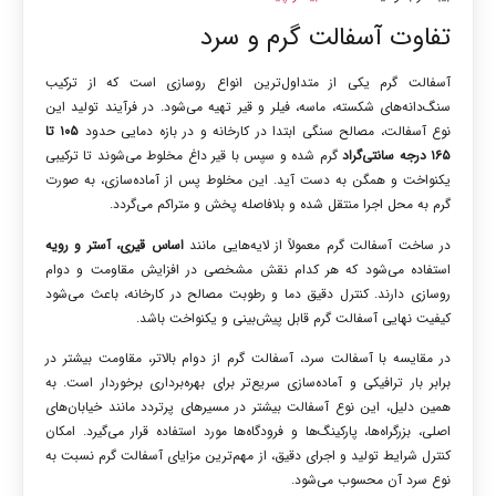
تفاوت آسفالت گرم و سرد
آسفالت گرم یکی از متداول‌ترین انواع روسازی است که از ترکیب
سنگ‌دانه‌های شکسته، ماسه، فیلر و قیر تهیه می‌شود. در فرآیند تولید این
نوع آسفالت، مصالح سنگی ابتدا در کارخانه و در بازه دمایی حدود
۱۰۵ تا
۱۶۵ درجه سانتی‌گراد
گرم شده و سپس با قیر داغ مخلوط می‌شوند تا ترکیبی
یکنواخت و همگن به دست آید. این مخلوط پس از آماده‌سازی، به صورت
گرم به محل اجرا منتقل شده و بلافاصله پخش و متراکم می‌گردد.
در ساخت آسفالت گرم معمولاً از لایه‌هایی مانند
اساس قیری، آستر و رویه
استفاده می‌شود که هر کدام نقش مشخصی در افزایش مقاومت و دوام
روسازی دارند. کنترل دقیق دما و رطوبت مصالح در کارخانه، باعث می‌شود
کیفیت نهایی آسفالت گرم قابل پیش‌بینی و یکنواخت باشد.
در مقایسه با آسفالت سرد، آسفالت گرم از دوام بالاتر، مقاومت بیشتر در
برابر بار ترافیکی و آماده‌سازی سریع‌تر برای بهره‌برداری برخوردار است. به
همین دلیل، این نوع آسفالت بیشتر در مسیرهای پرتردد مانند خیابان‌های
اصلی، بزرگراه‌ها، پارکینگ‌ها و فرودگاه‌ها مورد استفاده قرار می‌گیرد. امکان
کنترل شرایط تولید و اجرای دقیق، از مهم‌ترین مزایای آسفالت گرم نسبت به
نوع سرد آن محسوب می‌شود.