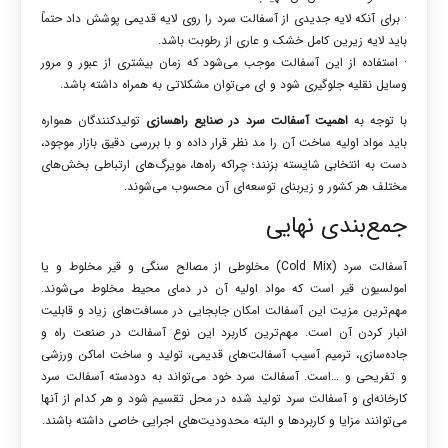
· برای آنکه لایه جدیدی از آسفالت سرد را روی لایه قدیمی پوشش داد حتماً
باید لایه زیرین کامل خشک و عاری از رطوبت باشد.
· استفاده از این آسفالت موجب می‌شود که زمان بیشتری از عبور و مرور
وسایل نقلیه جلوگیری شود و ای می‌توان مشکلاتی به همراه داشته باشد.
با توجه به
اهمیت آسفالت سرد در صنایع راهسازی
تولیدکنندگان همواره
باید مواد اولیه ساخت آن را مد نظر قرار داده و با بررسی دقیق بازار موجود،
دست به انتخابی شایسته بزنند؛ چراکه راه‌ها، مویرگ‌های ارتباطی بخش‌های
مختلف هر کشور و زیربنای توسعه‌ای آن محسوب می‌شوند.
جمع‌بندی نهایی
آسفالت سرد (Cold Mix) مخلوطی از مصالح سنگی و قیر مخلوط و یا
امولسیون قیر است که مواد اولیه آن در دمای محیط مخلوط می‌شوند.
مهم‌ترین مزیت این آسفالت امکان جابجایی در مسافت‌های زیاد و قابلیت
انبار کردن آن است. مهم‌ترین کاربرد این نوع آسفالت در صنعت راه و
جاده‌سازی، ترمیم آسیب آسفالت‌های قدیمی، تولید و ساخت اماکن ورزشی
و تفریحی و …است. آسفالت سرد خود می‌تواند به دودسته آسفالت سرد
کارخانه‌ای و آسفالت سرد تولید شده در محل تقسیم شود و هر کدام از آنها
می‌توانند مزایا و کاربردها و البته محدودیت‌های اجرایی خاصی داشته باشند.