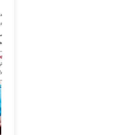
در
رو
سپ
هر
پی
ته
را