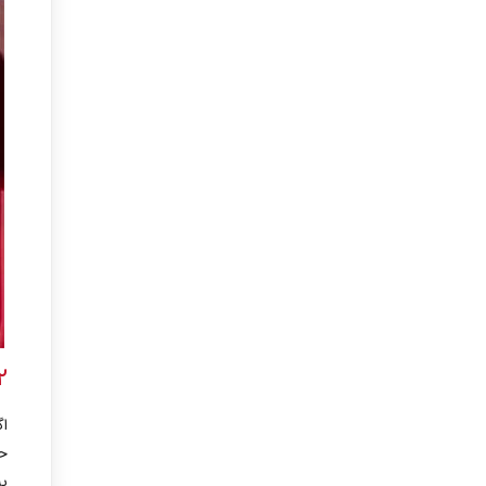
۲. استفاده از محلول 
اگ
حا
ب