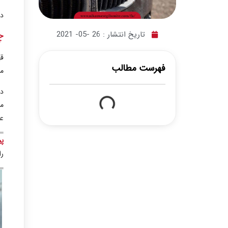
در
چ
تاریخ انتشار :
26 -05- 2021
قی
فهرست مطالب
ما
د
مت
عن
پی
را