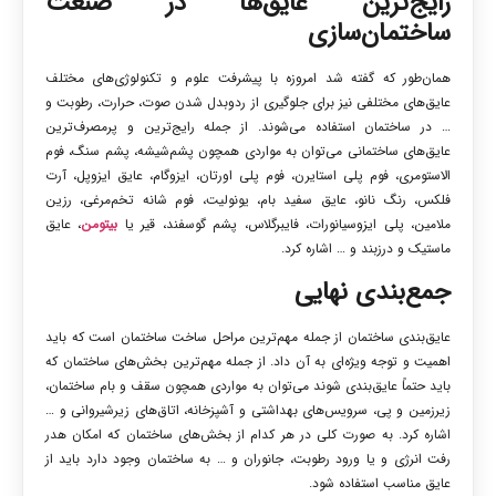
رایج‌ترین عایق‌ها در صنعت
ساختمان‌سازی
همان‌طور که گفته شد امروزه با پیشرفت علوم و تکنولوژی‌های مختلف
عایق‌های مختلفی نیز برای جلوگیری از ردوبدل شدن صوت، حرارت، رطوبت و
… در ساختمان استفاده می‌شوند. از جمله رایج‌ترین و پرمصرف‌ترین
عایق‌های ساختمانی می‌توان به مواردی همچون پشم‌شیشه، پشم سنگ، فوم
الاستومری، فوم پلی استایرن، فوم پلی اورتان، ایزوگام، عایق ایزوپل، آرت
فلکس، رنگ نانو، عایق سفید بام، یونولیت، فوم شانه تخم‌مرغی، رزین
ملامین، پلی ایزوسیانورات، فایبرگلاس، پشم گوسفند، قیر یا
بیتومن
، عایق
ماستیک و درزبند و … اشاره کرد.
جمع‌بندی نهایی
عایق‌بندی ساختمان از جمله مهم‌ترین مراحل ساخت ساختمان است که باید
اهمیت و توجه ویژه‌ای به آن داد. از جمله مهم‌ترین بخش‌های ساختمان که
باید حتماً عایق‌بندی شوند می‌توان به مواردی همچون سقف و بام ساختمان،
زیرزمین و پی، سرویس‌های بهداشتی و آشپزخانه، اتاق‌های زیرشیروانی و …
اشاره کرد. به صورت کلی در هر کدام از بخش‌های ساختمان که امکان هدر
رفت انرژی و یا ورود رطوبت، جانوران و … به ساختمان وجود دارد باید از
عایق مناسب استفاده شود.