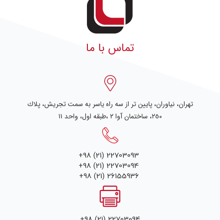
تماس با ما
تهران، نياوران، پایین تر از سه راه یاسر به سمت تجریش، پلاك
٢٥٠، ساختمان آوا ۲ ،طبقه اول، واحد ۱۱
+98 (21) 22703093
+98 (21) 22703094
+98 (21) 26155936
+98 (21) 22703094