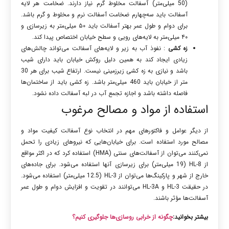
(50 میلی‌متر) آسفالت مخلوط گرم نیاز دارند. ضخامت هر لایه
آسفالت باید سه‌چهارم ضخامت آسفالت نرم و مخلوط و گرم باشد.
برای دوام و طول عمر بهتر آسفالت باید ۵۰ میلی‌متر به زیرسازی و
۴۰ میلی‌متر به لایه‌های رویی و سطح خیابان اختصاص پیدا کند.
زه کشی
: نفوذ آب به زیر و لایه‌های آسفالت می‌تواند چالش‌های
زیادی ایجاد کند به همین دلیل روکش خیابان باید دارای شیب
باشد و نیازی به زه کشی زیرزمینی نیست. ارتفاع شیب برای هر 30
متر از خیابان باید 460 میلی‌متر باشد. زه کشی باید از ساختمان‌ها
فاصله داشته باشد و اجازه تجمع آب در لبه آسفالت داده نشود.
استفاده از مواد و مصالح مرغوب
از دیگر عوامل و فاکتورهای مهم در انتخاب نوع آسفالت کیفیت مواد و
مصالح مورد استفاده است. برای خیابان‌هایی که نیروهای زیادی را تحمل
نمی‌کنند می‌توان از آسفالت‌های سنتی (HMA) استفاده کرد که در اکثر مواقع
از HL-8 (19 میلی‌متر) برای زیرسازی آنها استفاده می‌شود. برای جاده‌های
خارج از شهر و پارکینگ‌ها می‌توان از HL-3 (12.5 میلی‌متر) استفاده می‌شود.
در حقیقت HL-3 و HL-3A می‌توانند در تقویت و افزایش دوام و طول عمر
آسفالت‌ها مؤثر باشند.
بیشتر بخوانید:
چگونه از خرابی روسازی‌ها جلوگیری کنیم؟