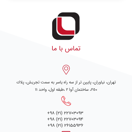
تماس با ما
تهران، نياوران، پایین تر از سه راه یاسر به سمت تجریش، پلاك
٢٥٠، ساختمان آوا ۲ ،طبقه اول، واحد ۱۱
+98 (21) 22703093
+98 (21) 22703094
+98 (21) 26155936