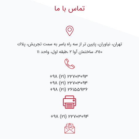
تماس با ما
تهران، نياوران، پایین تر از سه راه یاسر به سمت تجریش، پلاك
٢٥٠، ساختمان آوا ۲ ،طبقه اول، واحد ۱۱
+98 (21) 22703093
+98 (21) 22703094
+98 (21) 26155936
+98 (21) 22703094