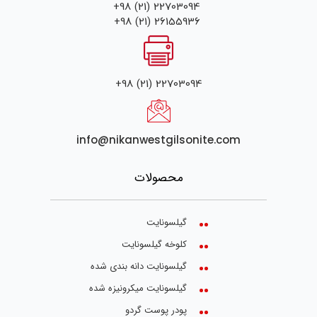
+98 (21) 22703094
+98 (21) 26155936
+98 (21) 22703094
info@nikanwestgilsonite.com
محصولات
گیلسونایت
کلوخه گیلسونایت
گیلسونایت دانه بندی شده
گیلسونایت میکرونیزه شده
پودر پوست گردو