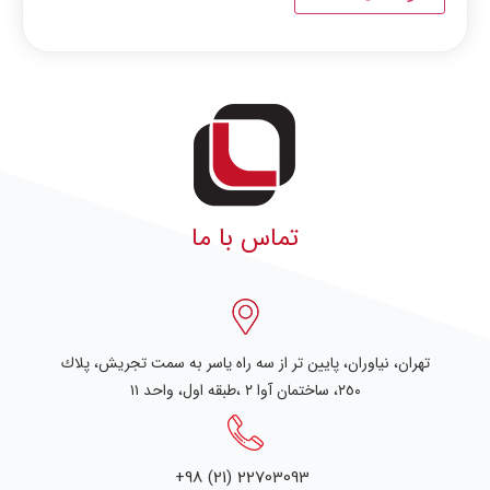
تماس با ما
تهران، نياوران، پایین تر از سه راه یاسر به سمت تجریش، پلاك
٢٥٠، ساختمان آوا ۲ ،طبقه اول، واحد ۱۱
+98 (21) 22703093