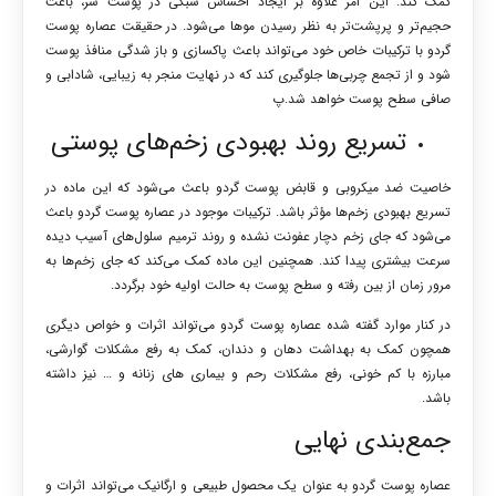
کمک کند. این امر علاوه بر ایجاد احساس سبکی در پوست سر، باعث
حجیم‌تر و پرپشت‌تر به نظر رسیدن موها می‌شود. در حقیقت عصاره پوست
گردو با ترکیبات خاص خود می‌تواند باعث پاکسازی و باز شدگی منافذ پوست
شود و از تجمع چربی‌ها جلوگیری کند که در نهایت منجر به زیبایی، شادابی و
صافی سطح پوست خواهد شد.پ
تسریع روند بهبودی زخم‌های پوستی
خاصیت ضد میکروبی و قابض پوست گردو باعث می‌شود که این ماده در
تسریع بهبودی زخم‌ها مؤثر باشد. ترکیبات موجود در عصاره پوست گردو باعث
می‌شود که جای زخم دچار عفونت نشده و روند ترمیم سلول‌های آسیب دیده
سرعت بیشتری پیدا کند. همچنین این ماده کمک می‌کند که جای زخم‌ها به
مرور زمان از بین رفته و سطح پوست به حالت اولیه خود برگردد.
در کنار موارد گفته شده عصاره پوست گردو می‌تواند اثرات و خواص دیگری
همچون کمک به بهداشت دهان و دندان، کمک به رفع مشکلات گوارشی،
مبارزه با کم خونی، رفع مشکلات رحم و بیماری های زنانه و … نیز داشته
باشد.
جمع‌بندی نهایی
عصاره پوست گردو به عنوان یک محصول طبیعی و ارگانیک می‌تواند اثرات و