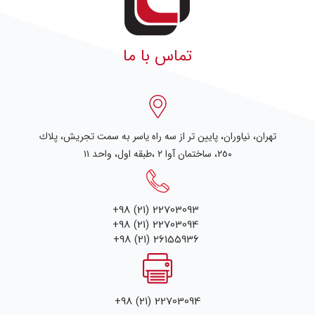
تماس با ما
تهران، نياوران، پایین تر از سه راه یاسر به سمت تجریش، پلاك
٢٥٠، ساختمان آوا ۲ ،طبقه اول، واحد ۱۱
+98 (21) 22703093
+98 (21) 22703094
+98 (21) 26155936
+98 (21) 22703094