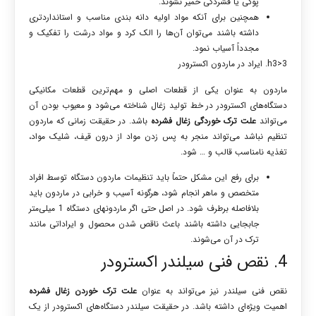
پوکی یا فشردگی خمیر نشوند.
همچنین برای آنکه مواد اولیه دانه بندی مناسب و استانداردتری
داشته باشند می‌توان آن‌ها را الک کرد و مواد درشت را تفکیک و
مجدداً آسیاب نمود.
h3>3. ایراد در ماردون اکسترودر
ماردون به عنوان یکی از قطعات اصلی و مهم‌ترین قطعات مکانیکی
دستگاه‌های اکسترودر در خط تولید زغال شناخته می‌شود و معیوب بودن آن
می‌تواند
علت ترک خوردگی زغال فشرده
باشد. در حقیقت زمانی که ماردون
تنظیم نباشد می‌تواند منجر به
پس زدن مواد از درون قیف، شلیک مواد،
تغذیه نامناسب قالب و … شود.
برای رفع این مشکل حتماً باید تنظیمات ماردون دستگاه توسط افراد
متخصص و ماهر انجام شود، هرگونه آسیب و خرابی در ماردون باید
بلافاصله برطرف شود. در اصل حتی اگر ماردون‎های دستگاه 1 میلی‌متر
جابجایی داشته باشند باعث ناقص شدن محصول و ایراداتی مانند
ترک در آن می‌شوند.
4. نقص فنی سیلندر اکسترودر
نقص فنی سیلندر نیز می‌تواند به عنوان
علت ترک خوردن زغال فشرده
اهمیت ویژه‌ای داشته باشد. در حقیقت سیلندر دستگاه‌های اکسترودر از یک