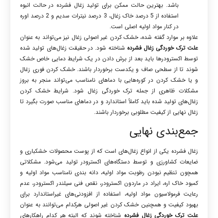
باشد. بهترین حالت ممکن برای تولید زغال فشرده در حالت انبوه
استفاده از 5 درصد خاک زغال، 3 درصد نیترات سدیم و 2 درصد اوره
در کنار مواد اولیه اصلی است.
علاوه بر موارد گفته شده، خشک کردن غیر اصولی زغال نیز می‌تواند به عنوان
علت ترک خوردگی زغال فشرده
شناخته شود. در حقیقت زغال‌های تولید شده
توسط اکسترودرها باید بعد از برش دادن در یک شرایط دمایی خاص خشک
شوند تا از سطحی صاف و یکدست برخوردار باشند. خشک کردن فوری زغال
و یا خشک کردن در کوره‌هایی با دماهای نامناسب می‌تواند منجر به بروز
مشکلات ظاهری از جمله ترک خوردگی زغال شود. شرایط خشک کردن
زغال‌های تولید شده باید کاملاً استاندارد و در دماهای مناسب صورت بگیرد تا
زغال نهایی از کیفیت مطلوبی برخوردار باشند.
جمع‌بندی نهایی
زغال فشرده یکی از انواع زغال‌های است که از پوست محصولات خشکباری و
ضایعات کشاورزی و توسط دستگاه‌های اکسترودر تولید می‌شود. مشکلاتی
همچون تنظیم نبودن رطوبت مواد اولیه، دانه بندی نامناسب مواد اولیه و
کمبود خاک اره، ایراد در ماردون اکسترودر، نقص فنی سیلندر اکسترودر، عدم
رعایت فرمولاسیون مواد اولیه، استفاده از افزودنی‌های غیراستاندارد برای
بهبود کیفیت و همچنین خشک کردن غیر اصولی هرکدام می‌توانند به عنوان
علت ترک خوردگی زغال فشرده
شناخته شوند که البته هر کدام راهکارهای