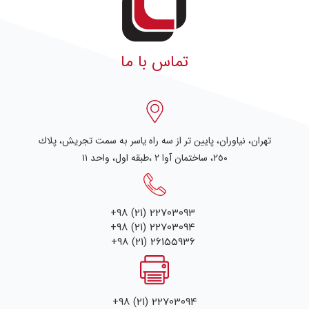
تماس با ما
تهران، نياوران، پایین تر از سه راه یاسر به سمت تجریش، پلاك
٢٥٠، ساختمان آوا ۲ ،طبقه اول، واحد ۱۱
+98 (21) 22703093
+98 (21) 22703094
+98 (21) 26155936
+98 (21) 22703094