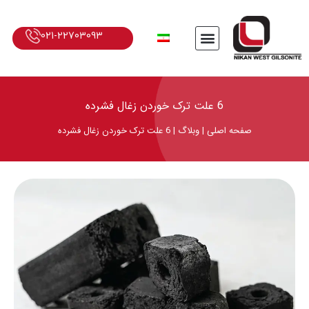
021-22703093
6 علت ترک خوردن زغال فشرده
صفحه اصلی
|
وبلاگ
|
6 علت ترک خوردن زغال فشرده