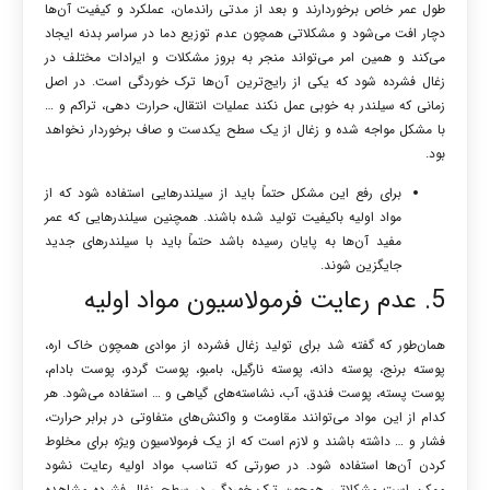
طول عمر خاص برخوردارند و بعد از مدتی راندمان، عملکرد و کیفیت آن‌ها
دچار افت می‌شود و مشکلاتی همچون عدم توزیع دما در سراسر بدنه ایجاد
می‌کند و همین امر می‌تواند منجر به بروز مشکلات و ایرادات مختلف در
زغال فشرده شود که یکی از رایج‌ترین آن‌ها ترک خوردگی است. در اصل
زمانی که سیلندر به خوبی عمل نکند عملیات انتقال، حرارت دهی، تراکم و …
با مشکل مواجه شده و زغال از یک سطح یکدست و صاف برخوردار نخواهد
بود.
برای رفع این مشکل حتماً باید از سیلندرهایی استفاده شود که از
مواد اولیه باکیفیت تولید شده باشند. همچنین سیلندرهایی که عمر
مفید آن‌ها به پایان رسیده باشد حتماً باید با سیلندرهای جدید
جایگزین شوند.
5. عدم رعایت فرمولاسیون مواد اولیه
همان‌طور که گفته شد برای تولید زغال فشرده از موادی همچون خاک اره،
پوسته برنج، پوسته دانه، پوسته نارگیل، بامبو، پوست گردو، پوست بادام،
پوست پسته، پوست فندق، آب، نشاسته‌های گیاهی و … استفاده می‌شود. هر
کدام از این مواد می‌توانند مقاومت و واکنش‌های متفاوتی در برابر حرارت،
فشار و … داشته باشند و لازم است که از یک فرمولاسیون ویژه برای مخلوط
کردن آن‌ها استفاده شود. در صورتی که تناسب مواد اولیه رعایت نشود
ممکن است مشکلاتی همچون ترک خوردگی در سطح زغال فشرده مشاهده