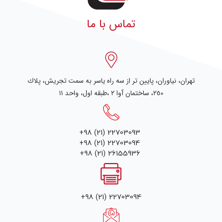
تماس با ما
تهران، نياوران، پایین تر از سه راه یاسر به سمت تجریش، پلاك
٢٥٠، ساختمان آوا ۲ ،طبقه اول، واحد ۱۱
+98 (21) 22703093
+98 (21) 22703094
+98 (21) 26155936
+98 (21) 22703094