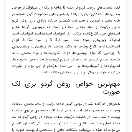
تمام قسمت‌های درخت گردو از ریشه تا شاخه و برگ آن می‌تواند از خواص
و کاربردهای متعددی برخوردار باشد به همین دلیل محصولات گردو همواره در
طب سنتی و اسلامی و حتی طب شیمیایی جایگاه ویژه‌ای دارد. روغن گردو
حاوی ترکیبات و مواد معدنی مختلفی است که مهم‌ترین آن‌ها شامل
اسیدهای
چرب اشباع‌نشده مرکب، آلفا لینولنیک اسیدها،اسید لینولئیک، اسید
اولئیک، چربی‌های اشباع شده، اسید امگا 3 و اسید امگا 6، انواع
آنتی‌اکسیدان‌ها، انواع ویتامین‌ها مانند ویتامین A، ویتامین E، ویتامین‌های
B، ویتامین C، انواع پروتئین‌ها، انواع الکترولیت‌ها و مواد معدنی مانند
پتاسیم، سدیم، کلسیم، آهن، فسفر، منیزیم،کربوهیدرات‌ها و فیبر، آلکالوئیدها،
استروئیدها و آمینواسیدها و … می‌باشند. هرکدام از این مواد و ترکیبات
می‌توانند خواص درمانی و دارویی مختلفی داشته باشند.
مهم‌ترین خواص روغن گردو برای لک
صورت
همان‌طور که گفته شد در روغن گردو صدها ترکیب و ماده معدنی مختلف
وجود دارد به همین دلیل این ماده می‌تواند اثرات متعددی بر روی سلامت
پوست داشته باشد. در حقیقت ترکیبات متعدد موجود در روغن گردو به سه
دسته اصلی مواد ضد باکتری، مواد ضدالتهاب و مواد آنتی‌اکسیدان تقسیم
می‌شوند که هرکدام می‌توانند مشکلات خاص و مشخصی از پوست صورت را