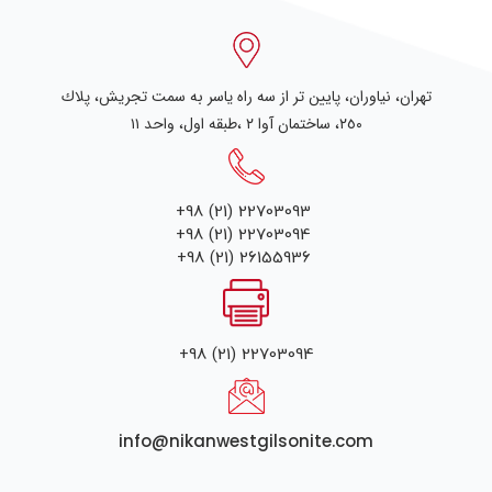
تهران، نياوران، پایین تر از سه راه یاسر به سمت تجریش، پلاك
٢٥٠، ساختمان آوا ۲ ،طبقه اول، واحد ۱۱
+98 (21) 22703093
+98 (21) 22703094
+98 (21) 26155936
+98 (21) 22703094
info@nikanwestgilsonite.com