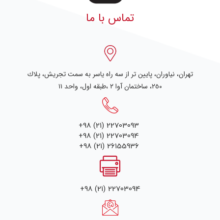
تماس با ما
تهران، نياوران، پایین تر از سه راه یاسر به سمت تجریش، پلاك
٢٥٠، ساختمان آوا ۲ ،طبقه اول، واحد ۱۱
+98 (21) 22703093
+98 (21) 22703094
+98 (21) 26155936
+98 (21) 22703094