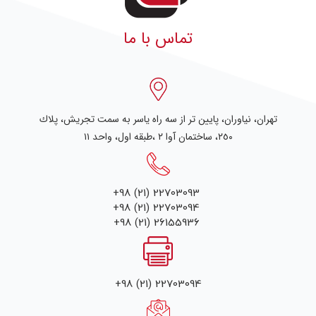
تماس با ما
تهران، نياوران، پایین تر از سه راه یاسر به سمت تجریش، پلاك
٢٥٠، ساختمان آوا ۲ ،طبقه اول، واحد ۱۱
+98 (21) 22703093
+98 (21) 22703094
+98 (21) 26155936
+98 (21) 22703094