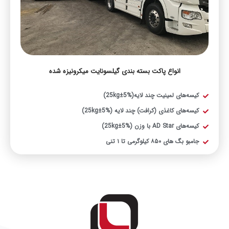
انواع پاکت بسته بندی گیلسونایت میکرونیزه شده
کیسه‌های لمینیت چند لایه(%5±25kg)
کیسه‌های کاغذی (کرافت) چند لایه (%5±25kg)
کیسه‌های AD Star با وزن (%5±25kg)
جامبو بگ های ۸۵۰ کیلوگرمی تا ۱ تنی