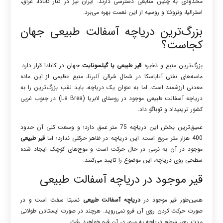
محدودی به چنین منابعی دسترسی دارند. ایران نیز در کنار کانادا، عراق،
استرالیا، ونزوئلا و روسیه از این نعمت بهره می‌برد.
بزرگ‌ترین دریاچه آسفالت طبیعی جهان
کجاست؟
بزرگ‌ترین منبع و ذخیره
قیر طبیعی یا گیلسونایت
جهان در کانادا قرار دارد.
ماسه‌های نفتی آتاباسکا در شمال شرقی آلبرتا، منبع عظیمی از این ماده
معدنی ارزشمند است. اما به عنوان یک دریاچه، باید لقب بزرگ‌ترین را به
دریاچه آسفالت طبیعی موجود در روستای لابریا (La Brea) در جنوب غربی
کشور ترینیداد و توباگو داد.
عمیق‌ترین بخش این دریاچه 75 متر عمق دارد؛ و وسعت کلی آن حدود
400 هزار متر مربع است. این دریاچه در ظاهر حرکتی ندارد؛ اما
قیر طبیعی
موجود در آن به نرمی در حال حرکت است و موج‌های کوچک ایجاد شده
سطحی روی دریاچه، این موضوع را تایید می‌کنند.
قیر موجود در دریاچه آسفالت طبیعی
همین‌طور قیر موجود در
دریاچه آسفالت طبیعی
نسبتا سفت است و در
صورت حرکت کردن روی آن فرو نمی‌روید. هرچند در صورت ایستادن طولانی
مدت روی سطح دریاچه به مرور در آن فرو خواهید رفت.