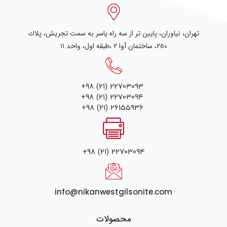
تهران، نياوران، پایین تر از سه راه یاسر به سمت تجریش، پلاك
٢٥٠، ساختمان آوا ۲ ،طبقه اول، واحد ۱۱
+98 (21) 22703093
+98 (21) 22703094
+98 (21) 26155936
+98 (21) 22703094
info@nikanwestgilsonite.com
محصولات